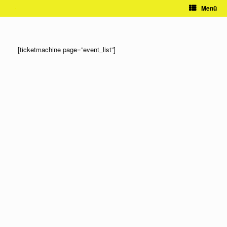
Zum
Menü
Inhalt
springen
[ticketmachine page=”event_list”]