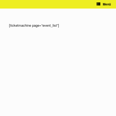
Zum
Menü
Inhalt
springen
[ticketmachine page=”event_list”]