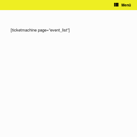
Zum
Menü
Inhalt
springen
[ticketmachine page=”event_list”]