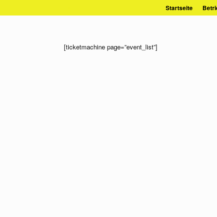
Zum
Startseite
Betri
Inhalt
springen
[ticketmachine page=”event_list”]