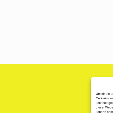
Um dir ein o
Geräteinfor
Technologien
dieser Websi
können best