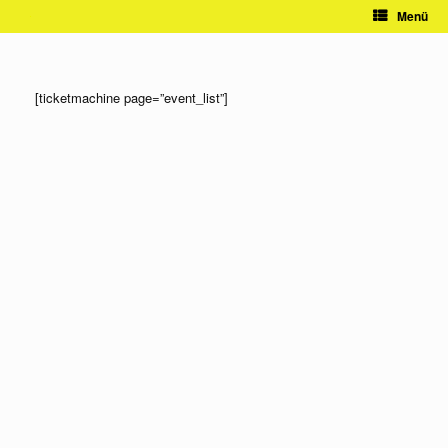
Zum
Menü
Inhalt
springen
[ticketmachine page=”event_list”]