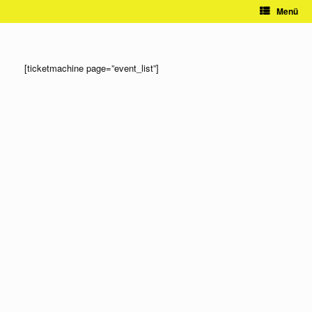
Zum
Menü
Inhalt
springen
[ticketmachine page=”event_list”]