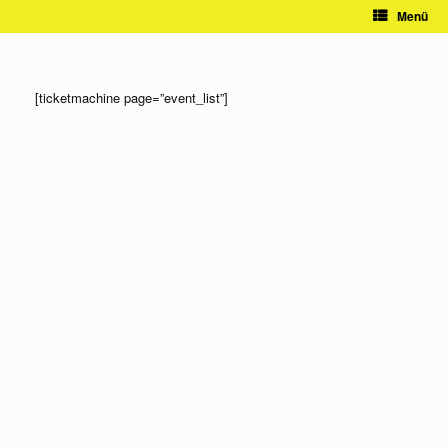
Zum
Menü
Inhalt
springen
[ticketmachine page=”event_list”]