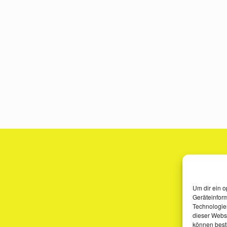
Um dir ein o
Geräteinfor
Technologien
dieser Websi
können best