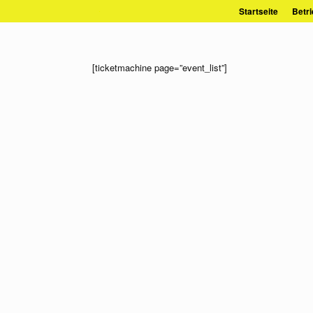
Zum
Startseite
Betri
Inhalt
springen
[ticketmachine page=”event_list”]