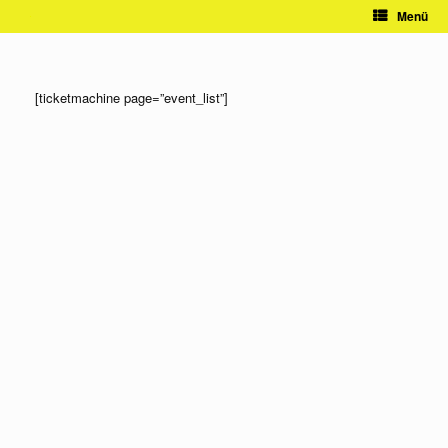
Zum
Menü
Inhalt
springen
[ticketmachine page=”event_list”]