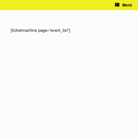
Zum
Menü
Inhalt
springen
[ticketmachine page=”event_list”]