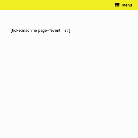
Zum
Menü
Inhalt
springen
[ticketmachine page=”event_list”]