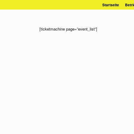
Zum
Startseite
Betri
Inhalt
springen
[ticketmachine page=”event_list”]