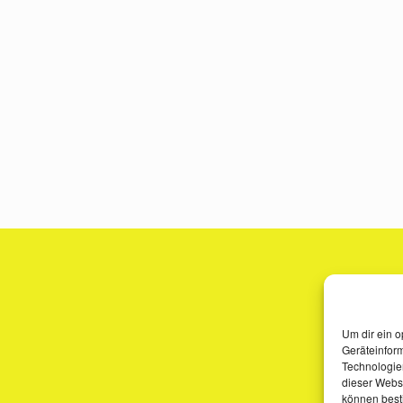
Um dir ein o
Geräteinfor
Technologien
dieser Websi
können best