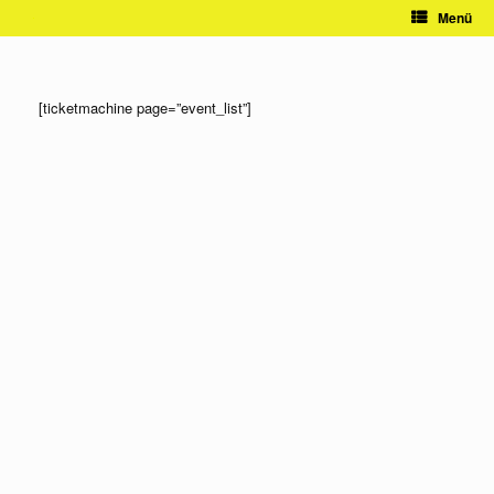
Zum
Menü
Inhalt
springen
[ticketmachine page=”event_list”]