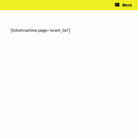
Zum
Menü
Inhalt
springen
[ticketmachine page=”event_list”]