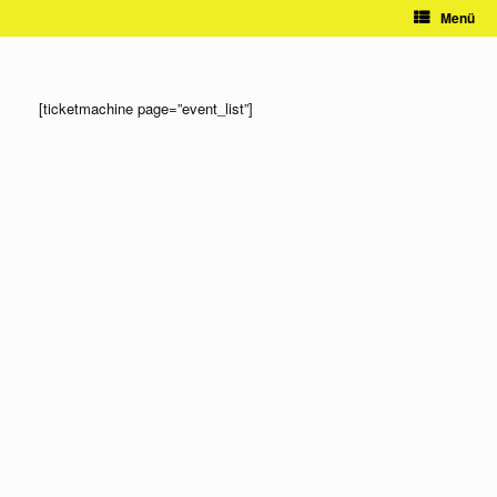
Zum
Menü
Inhalt
springen
[ticketmachine page=”event_list”]