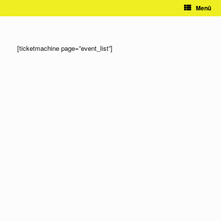
Zum
Menü
Inhalt
springen
[ticketmachine page=”event_list”]