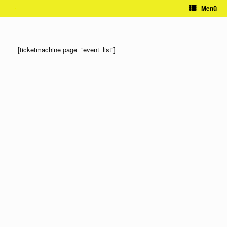
Zum
Menü
Inhalt
springen
[ticketmachine page=”event_list”]