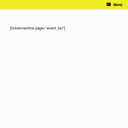
Zum
Menü
Inhalt
springen
[ticketmachine page=”event_list”]