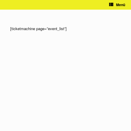
Zum
Menü
Inhalt
springen
[ticketmachine page=”event_list”]