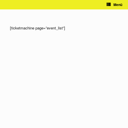
Zum
Menü
Inhalt
springen
[ticketmachine page=”event_list”]