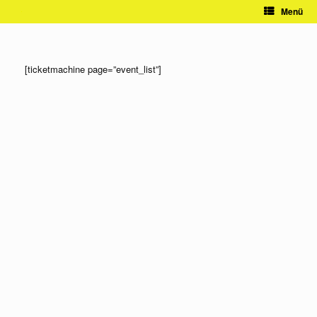
Zum
Menü
Inhalt
springen
[ticketmachine page=”event_list”]