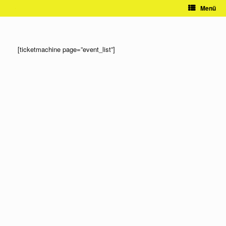
Zum
Menü
Inhalt
springen
[ticketmachine page=”event_list”]