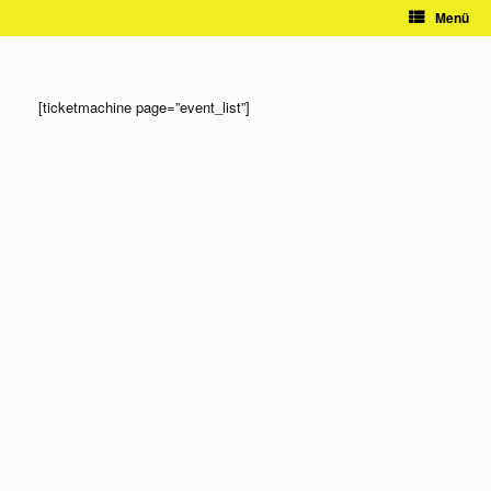
Zum
Menü
Inhalt
springen
[ticketmachine page=”event_list”]