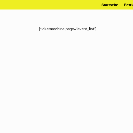
Zum
Startseite
Betri
Inhalt
springen
[ticketmachine page=”event_list”]