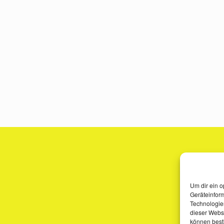
Um dir ein o
Geräteinfor
Technologien
dieser Websi
können best