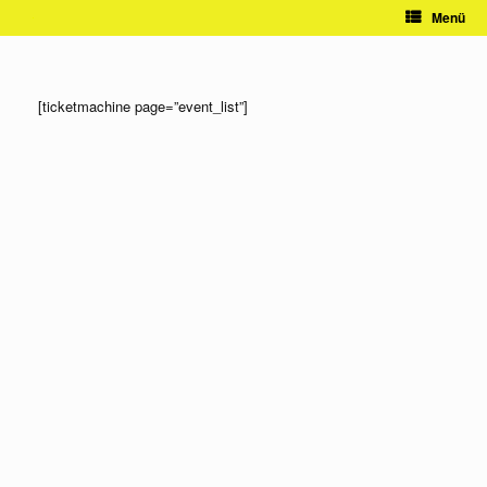
Zum
Menü
Inhalt
springen
[ticketmachine page=”event_list”]