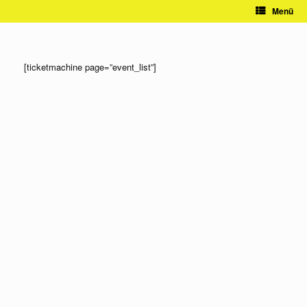
Zum
Menü
Inhalt
springen
[ticketmachine page=”event_list”]