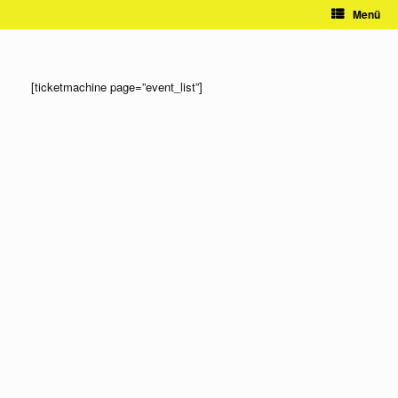
Zum
Menü
Inhalt
springen
[ticketmachine page=”event_list”]