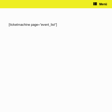
Zum
Menü
Inhalt
springen
[ticketmachine page=”event_list”]