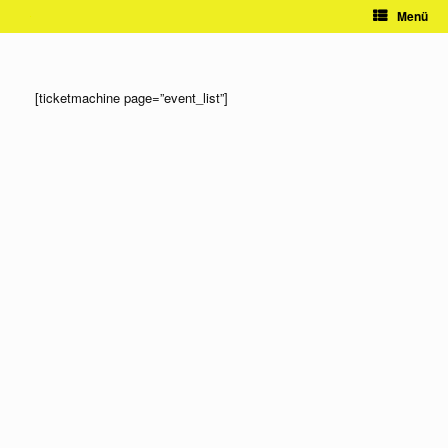
Zum
Menü
Inhalt
springen
[ticketmachine page=”event_list”]