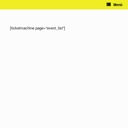
Zum
Menü
Inhalt
springen
[ticketmachine page=”event_list”]