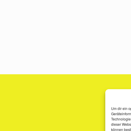
Um dir ein o
Geräteinfor
Technologien
dieser Websi
können best