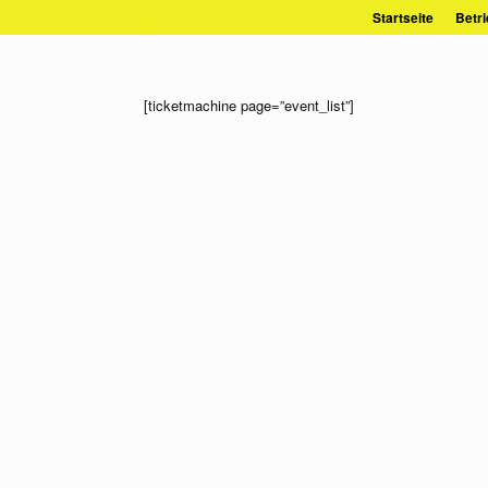
Zum
Startseite
Betri
Inhalt
springen
[ticketmachine page=”event_list”]