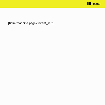
Zum
Menü
Inhalt
springen
[ticketmachine page=”event_list”]