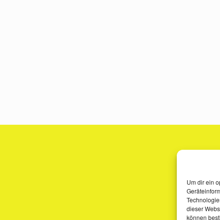
Um dir ein o
Geräteinfor
Technologien
dieser Websi
können best