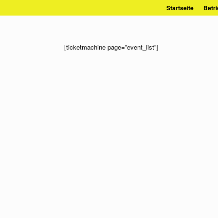
Zum
Startseite
Betri
Inhalt
springen
[ticketmachine page=”event_list”]