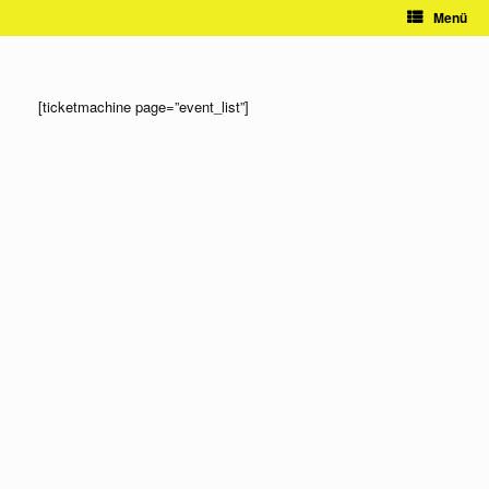
Zum
Menü
Inhalt
springen
[ticketmachine page=”event_list”]