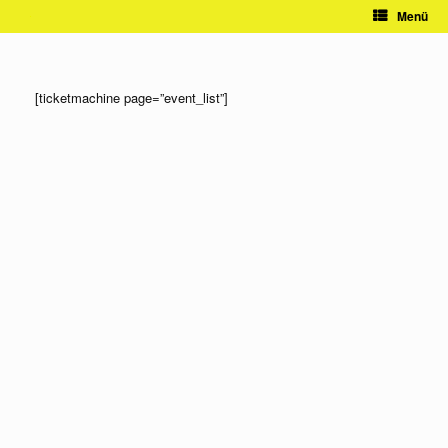
Zum
Menü
Inhalt
springen
[ticketmachine page=”event_list”]