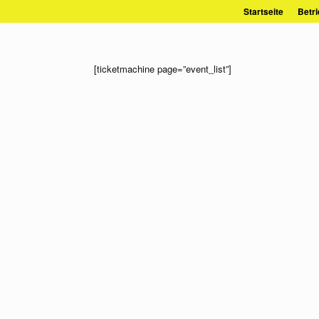
Zum
Startseite
Betri
Inhalt
springen
[ticketmachine page=”event_list”]