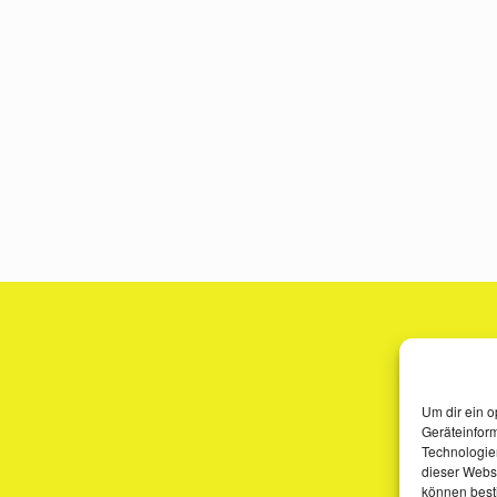
Um dir ein o
Geräteinfor
Technologien
dieser Websi
können best