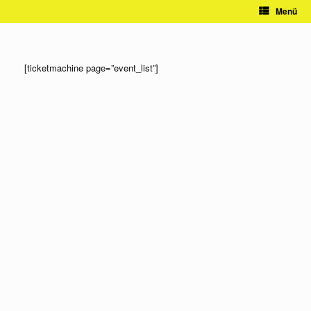
Zum
Menü
Inhalt
springen
[ticketmachine page=”event_list”]