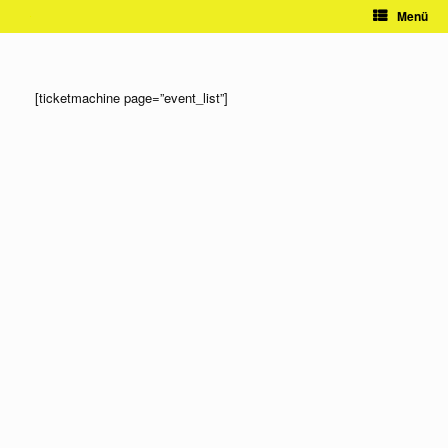
Zum
Menü
Inhalt
springen
[ticketmachine page=”event_list”]