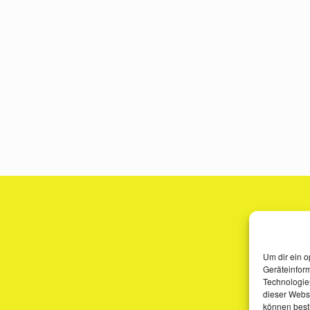
Um dir ein o
Geräteinfor
Technologien
dieser Websi
können best