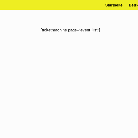
Zum
Startseite
Betri
Inhalt
springen
[ticketmachine page=”event_list”]