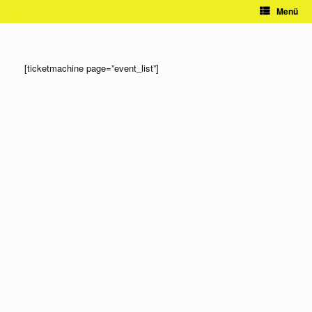
Zum
Menü
Inhalt
springen
[ticketmachine page=”event_list”]