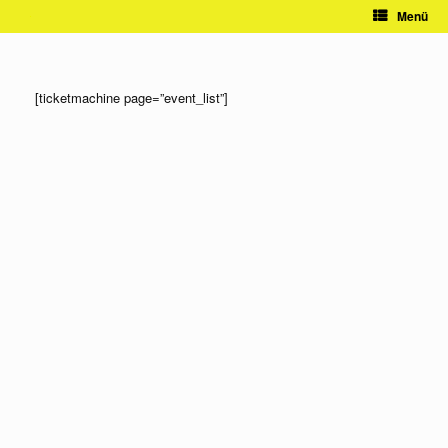
Zum
Menü
Inhalt
springen
[ticketmachine page=”event_list”]