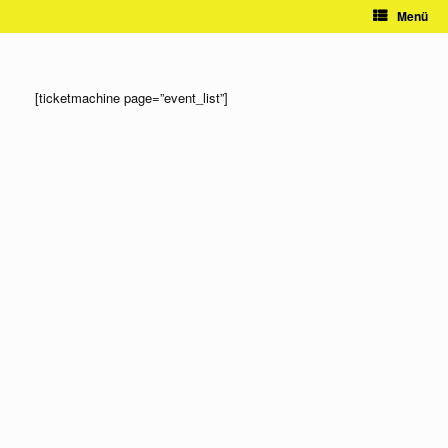
Zum
Menü
Inhalt
springen
[ticketmachine page=”event_list”]