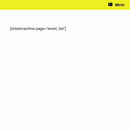
Zum
Menü
Inhalt
springen
[ticketmachine page=”event_list”]