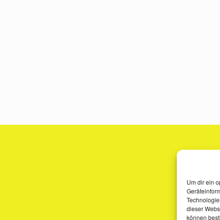
Um dir ein o
Geräteinfor
Technologien
dieser Websi
können best