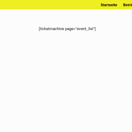
Zum
Startseite
Betri
Inhalt
springen
[ticketmachine page=”event_list”]