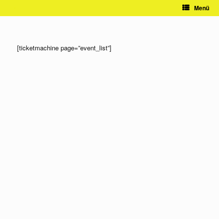
Zum
Menü
Inhalt
springen
[ticketmachine page=”event_list”]