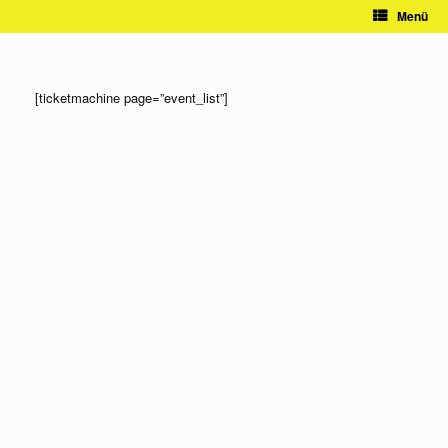
Zum
Menü
Inhalt
springen
[ticketmachine page=”event_list”]