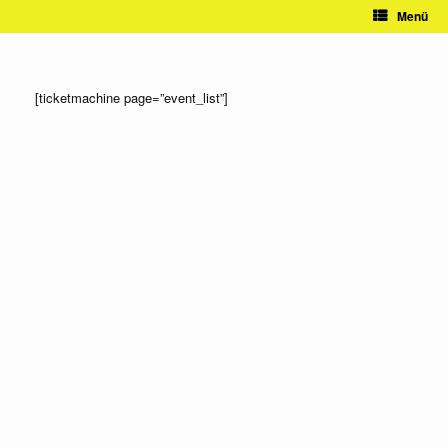
Zum
Menü
Inhalt
springen
[ticketmachine page=”event_list”]