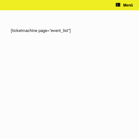
Zum
Menü
Inhalt
springen
[ticketmachine page=”event_list”]