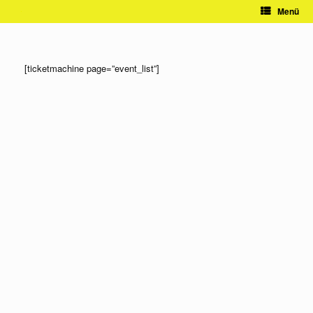
Zum
Menü
Inhalt
springen
[ticketmachine page=”event_list”]