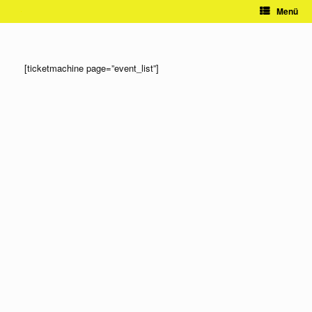
Zum
Menü
Inhalt
springen
[ticketmachine page=”event_list”]